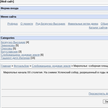
[
Мой сайт
]
Форма входа
Меню сайта
Prologus
О проекте
Род Безручко-Высоцких
Фамильные ветви древа
Общее
Каталог сайтов
Categories
Безручко-Высоцкие
[4]
Зименковы
[5]
Ореховы
[5]
Богуславские
[3]
Слобожанщина- родовая земля
[6]
Ташкент-дитя Империи
[16]
Главная
»
Фотоальбом
»
Слобожанщина- родовая земля
» Мирополье -соборная площ
Мирополье начала XX столетия. На снимке Успенский собор, разрешенный в годы л
Просмотреть ф